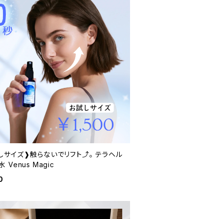
しサイズ❱触らないでリフト⤴️。 テラヘル
 Venus Magic
0