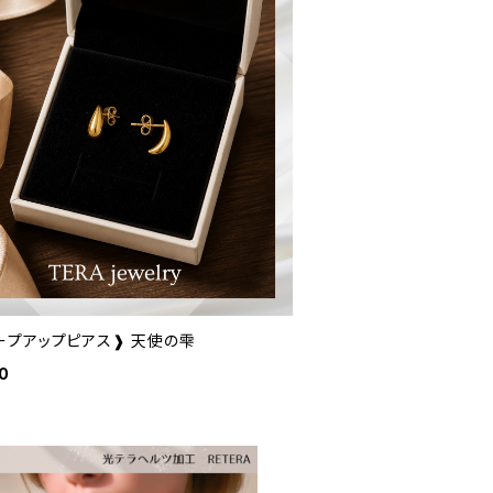
ープアップピアス❱ 天使の雫
0