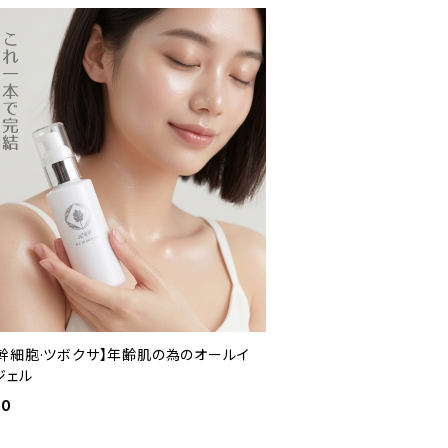
·幹細胞·ツボクサ】年齢肌の為のオールイ
ジェル
00