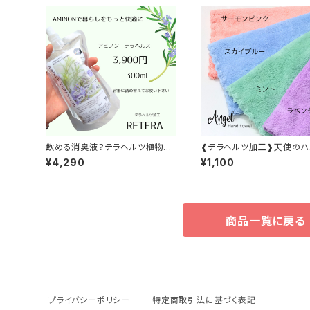
飲める消臭液？テラヘルツ植物酵
❰テラヘルツ加工❱天使のハ
素液 アミノン★テラヘルス
タオル
¥4,290
¥1,100
商品一覧に戻る
プライバシーポリシー
特定商取引法に基づく表記