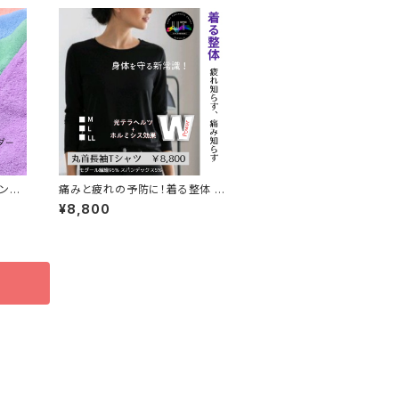
ンド
痛みと疲れの予防に！着る整体 長
袖Tシャツ
¥8,800