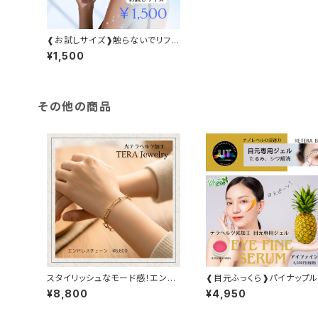
❰お試しサイズ❱触らないでリフト
⤴️。 テラヘルツ魔法水 Venus M
¥1,500
agic
その他の商品
スタイリッシュなモード感！エンド
❰目元ふっくら❱パイナップ
レスチェーンブレスレット
のプラセンタ
¥8,800
¥4,950