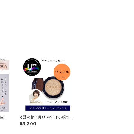
ル由来
❰詰め替え用リフィル❱小顔への
近道&しみカバークッションファン
¥3,300
デーション