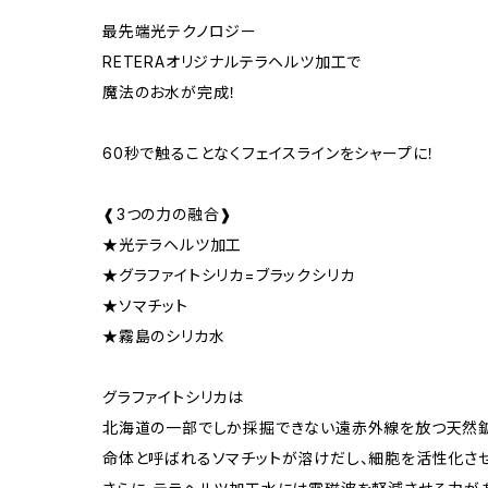
最先端光テクノロジー
RETERAオリジナルテラヘルツ加工で
魔法のお水が完成！
60秒で触ることなくフェイスラインをシャープに！
❰3つの力の融合❱
★光テラヘルツ加工
★グラファイトシリカ=ブラックシリカ
★ソマチット
★霧島のシリカ水
グラファイトシリカは
北海道の一部でしか採掘できない遠赤外線を放つ天然鉱
命体と呼ばれるソマチットが溶けだし、細胞を活性化さ