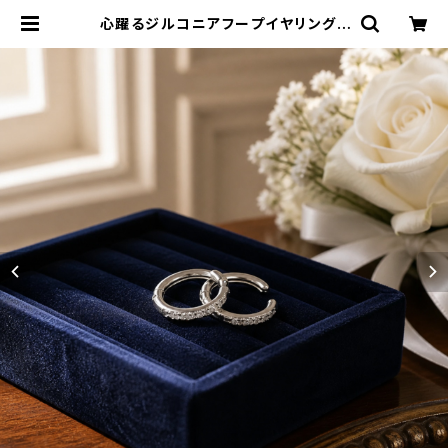
心躍るジルコニアフープイヤリング |
合同会社RETERA/Robe de ruba
nローブデリボン