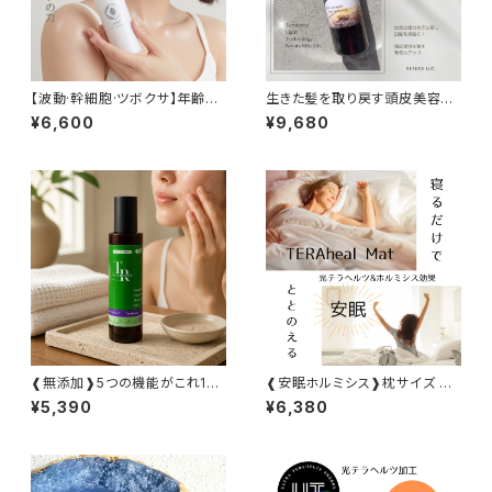
【波動·幹細胞·ツボクサ】年齢肌
生きた髪を取り戻す頭皮美容液
の為のオールインワンジェル
たっぷり200ml
¥6,600
¥9,680
❰無添加❱5つの機能がこれ1本
❰安眠ホルミシス❱枕サイズ の
で！ 消臭もできるマルチ化粧水
不調をととのえるマット
¥5,390
¥6,380