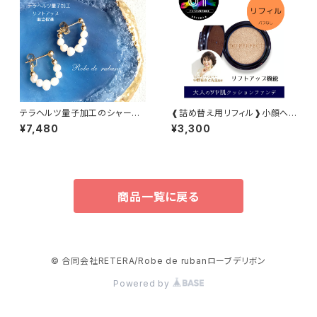
テラヘルツ量子加工のシャープ
❰詰め替え用リフィル❱小顔へ
アップピアス 淡水パール
の近道&しみカバークッションフ
¥7,480
¥3,300
ァンデーション
商品一覧に戻る
© 合同会社RETERA/Robe de rubanローブデリボン
Powered by