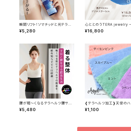
瞬間リフト！ソマチッドと光テラヘ
心ととのうTERA jewelry
ルツの魔法水 Venus Magic
ジルコニアネックレス
¥5,280
¥16,800
腰が軽〜くなるテラヘルツ腰サポ
❰テラヘルツ加工❱天使のハ
ーター
タオル
¥5,480
¥1,100