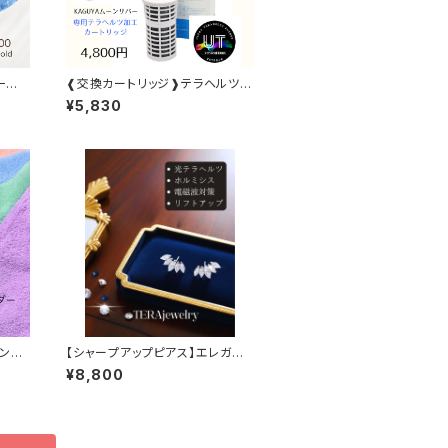
 一粒
❰交換カートリッジ❱テラヘルツ還
元水 KAGUYAムーンリバー
¥5,830
ンド
【シャープアップピアス】エレガント
ティアラ
¥8,800