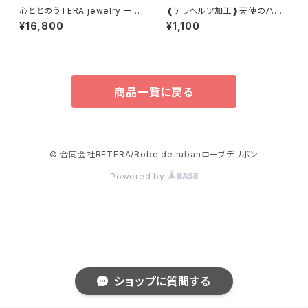
心ととのうTERA jewelry 一粒
❰テラヘルツ加工❱天使のハン
ジルコニアネックレス
ドタオル
¥16,800
¥1,100
商品一覧に戻る
© 合同会社RETERA/Robe de rubanローブデリボン
Powered by
ショップに質問する