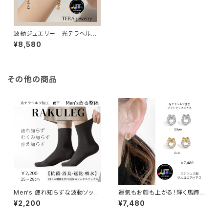
波動ジュエリー 光テラヘルツ
加工 エターナルブレスレット
¥8,580
その他の商品
Men‘s 疲れ知らずな波動ソック
運気もお顔も上がる！輝く馬蹄ピ
ス
アス
¥2,200
¥7,480