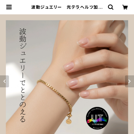
波動ジュエリー 光テラヘルツ加工
エターナルブレスレット | 合同会社R
ETERA/Robe de rubanローブデ
リボン