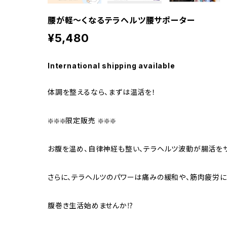
腰が軽〜くなるテラヘルツ腰サポーター
¥5,480
International shipping available
体調を整えるなら、まずは温活を！
❇️❇️❇️限定販売 ❇️❇️❇️
お腹を温め、自律神経も整い、テラヘルツ波動が腸活をサ
さらに、テラヘルツのパワーは痛みの緩和や、筋肉疲労に
腹巻き生活始めませんか⁉️